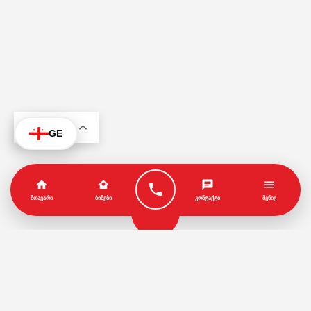
KA
GE
ᲛᲗᲐᲕᲐᲠᲘ
ᲑᲘᲜᲔᲑᲘ
ᲙᲝᲜᲢᲐᲥᲢᲘ
ᲛᲔᲜᲘᲣ
პარტნიორები
წესები და პირობები