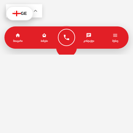
KA
GE
ᲛᲗᲐᲕᲐᲠᲘ
ᲑᲘᲜᲔᲑᲘ
ᲙᲝᲜᲢᲐᲥᲢᲘ
ᲛᲔᲜᲘᲣ
პარტნიორები
წესები და პირობები
© Copyright by Geo House | Optimized iSEO.Ge