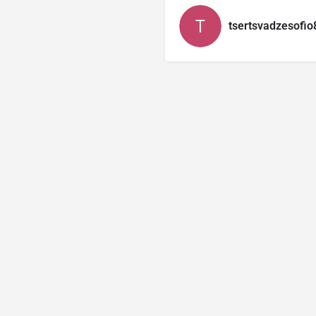
tsertsvadzesofio