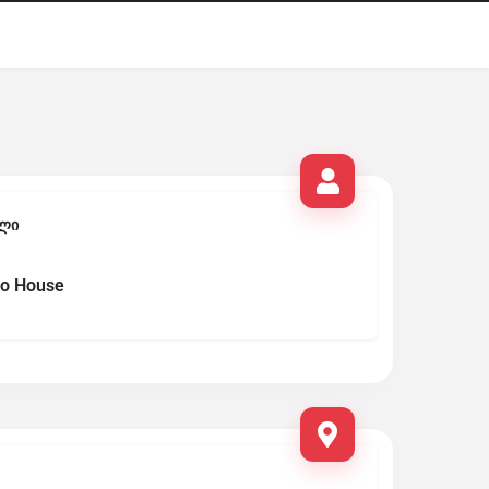
ლი
o House