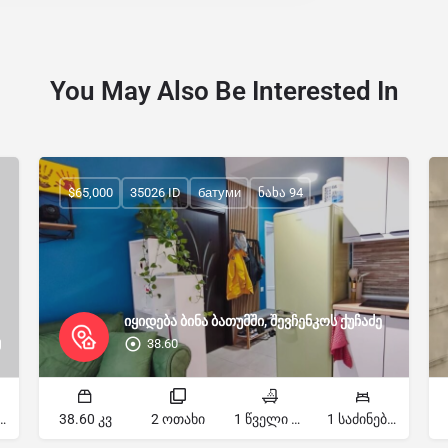
You May Also Be Interested In
$65,000
35026 ID
батуми
ნახა 94
იყიდება ბინა ბათუმში, შევჩენკოს ქუჩაძე
38.60
მ
ძინებელი
38.60 კვ
2 ოთახი
1 წველი წერტილი
1 საძინებელი