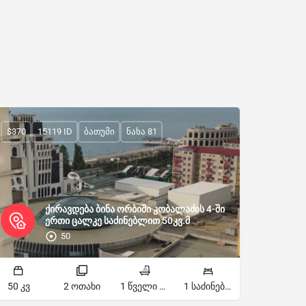
$370
15119 ID
ბათუმი
ნახა 81
ქირავდება ბინა ორბიში კობალაძის 4-ში
ერთი ცალკე საძინებლით 50კვ.მ
50
50 კვ
2 ოთახი
1 წველი წერტილი
1 საძინებელი