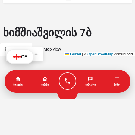
ხიმშიაშვილის 7ბ
Map view
List view
KA
Leaflet
|
©
OpenStreetMap
contributors
GE
ᲛᲗᲐᲕᲐᲠᲘ
ᲑᲘᲜᲔᲑᲘ
ᲙᲝᲜᲢᲐᲥᲢᲘ
ᲛᲔᲜᲘᲣ