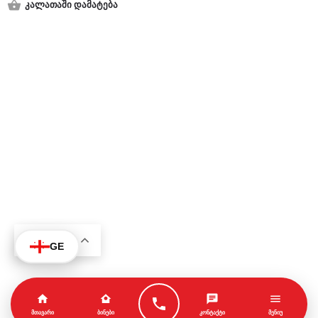
კალათაში დამატება
KA
GE
ᲛᲗᲐᲕᲐᲠᲘ
ᲑᲘᲜᲔᲑᲘ
ᲙᲝᲜᲢᲐᲥᲢᲘ
ᲛᲔᲜᲘᲣ