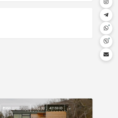
ᲓᲦᲘᲣᲠᲐᲓ
₾
350
ნახა 30
42159 ID