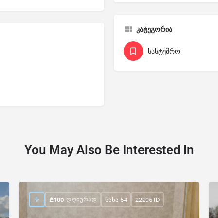
კატეგორია
სასტუმრო
You May Also Be Interested In
ᲓᲦᲘᲣᲠᲐᲓ
₾
100
ნახა 54
22295 ID