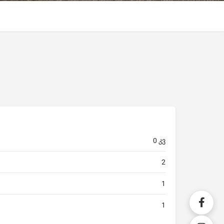
0 კვ
2
1
1