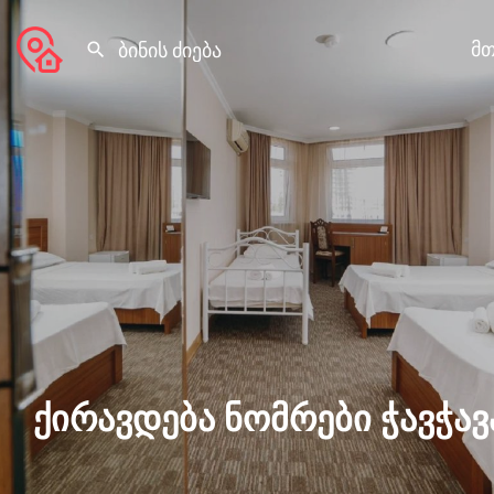
მთ
ქირავდება ნომრები ჭავჭავა