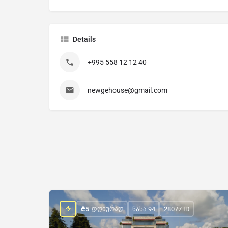
Details
+995 558 12 12 40
newgehouse@gmail.com
ᲓᲦᲘᲣᲠᲐᲓ
₾
5
ნახა 94
28077 ID