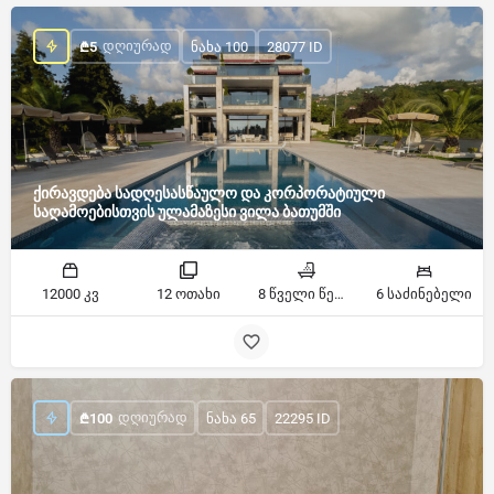
ᲓᲦᲘᲣᲠᲐᲓ
₾
5
ნახა 100
28077 ID
ქირავდება სადღესასწაულო და კორპორატიული
საღამოებისთვის ულამაზესი ვილა ბათუმში
12000 კვ
12 ოთახი
8 წველი წერტილი
6 საძინებელი
ᲓᲦᲘᲣᲠᲐᲓ
₾
100
ნახა 65
22295 ID