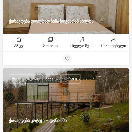
ქირავდება დღიურად ბინა ზღვასთან ახლოს
35 კვ
2 ოთახი
1 წველი წერტილი
1 საძინებელი
ᲓᲦᲘᲣᲠᲐᲓ
₾
350
ნახა 57
42159 ID
ქირავდება კოტეჯი — გონიოში