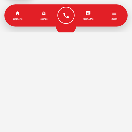
ᲛᲗᲐᲕᲐᲠᲘ
ᲑᲘᲜᲔᲑᲘ
ᲙᲝᲜᲢᲐᲥᲢᲘ
ᲛᲔᲜᲘᲣ
პარტნიორები
წესები და პირობები
© Copyright by Geo House | Optimized iSEO.Ge