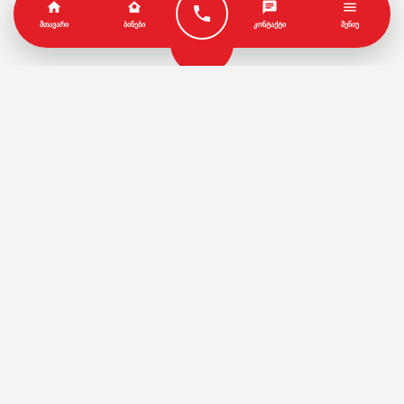
ᲛᲗᲐᲕᲐᲠᲘ
ᲑᲘᲜᲔᲑᲘ
ᲙᲝᲜᲢᲐᲥᲢᲘ
ᲛᲔᲜᲘᲣ
პარტნიორები
წესები და პირობები
© Copyright by Geo House | Optimized iSEO.Ge