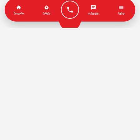
ᲛᲗᲐᲕᲐᲠᲘ
ᲑᲘᲜᲔᲑᲘ
ᲙᲝᲜᲢᲐᲥᲢᲘ
ᲛᲔᲜᲘᲣ
პარტნიორები
წესები და პირობები
© Copyright by Geo House | Optimized iSEO.Ge