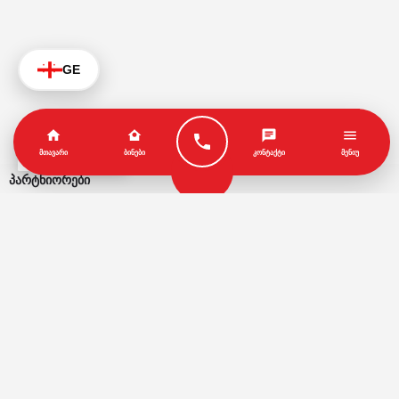
GE
KA
ᲛᲗᲐᲕᲐᲠᲘ
ᲑᲘᲜᲔᲑᲘ
ᲙᲝᲜᲢᲐᲥᲢᲘ
ᲛᲔᲜᲘᲣ
პარტნიორები
წესები და პირობები
© Copyright by Geo House | Optimized iSEO.Ge