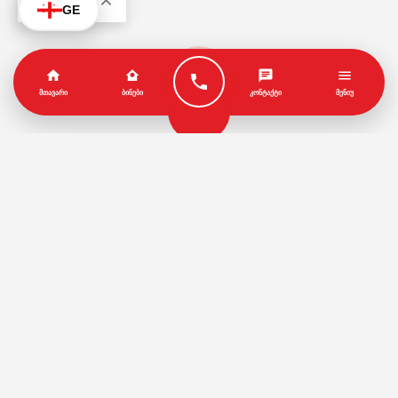
KA
GE
ᲛᲗᲐᲕᲐᲠᲘ
ᲑᲘᲜᲔᲑᲘ
ᲙᲝᲜᲢᲐᲥᲢᲘ
ᲛᲔᲜᲘᲣ
პარტნიორები
წესები და პირობები
© Copyright by Geo House | Optimized iSEO.Ge