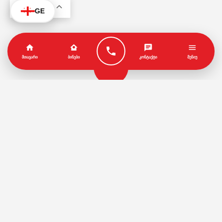
KA
GE
ᲛᲗᲐᲕᲐᲠᲘ
ᲑᲘᲜᲔᲑᲘ
ᲙᲝᲜᲢᲐᲥᲢᲘ
ᲛᲔᲜᲘᲣ
პარტნიორები
წესები და პირობები
© Copyright by Geo House | Optimized iSEO.Ge