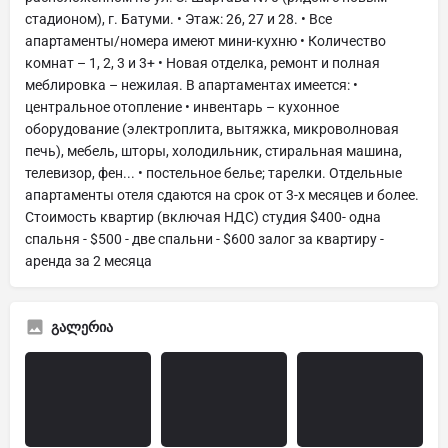
стадионом), г. Батуми. • Этаж: 26, 27 и 28. • Все
апартаменты/номера имеют мини-кухню • Количество
комнат – 1, 2, 3 и 3+ • Новая отделка, ремонт и полная
меблировка – нежилая. В апартаментах имеется: •
центральное отопление • инвентарь – кухонное
оборудование (электроплита, вытяжка, микроволновая
печь), мебель, шторы, холодильник, стиральная машина,
телевизор, фен... • постельное белье; тарелки. Отдельные
апартаменты отеля сдаются на срок от 3-х месяцев и более.
Стоимость квартир (включая НДС) студия $400- одна
спальня - $500 - две спальни - $600 залог за квартиру -
аренда за 2 месяца
გალერია