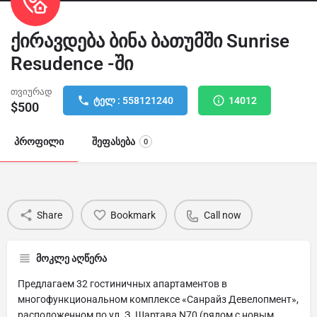
ქირავდება ბინა ბათუმში Sunrise
Resudence -ში
თვიურად
ტელ : 558121240
14012
$
500
პროფილი
შეფასება
0
Share
Bookmark
Call now
მოკლე აღწერა
Предлагаем 32 гостиничных апартаментов в
многофункциональном комплексе «Санрайз Девелопмент»,
расположенном по ул. З. Шартава N70 (рядом с новым