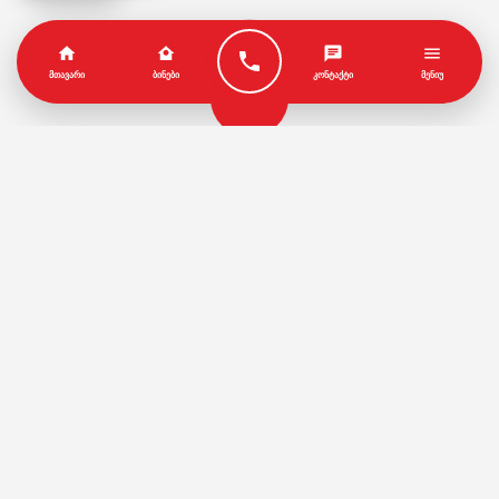
ᲛᲗᲐᲕᲐᲠᲘ
ᲑᲘᲜᲔᲑᲘ
ᲙᲝᲜᲢᲐᲥᲢᲘ
ᲛᲔᲜᲘᲣ
პარტნიორები
წესები და პირობები
© Copyright by Geo House | Optimized iSEO.Ge