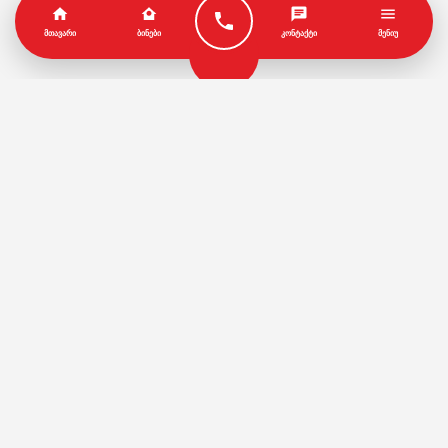
ᲛᲗᲐᲕᲐᲠᲘ
ᲑᲘᲜᲔᲑᲘ
ᲙᲝᲜᲢᲐᲥᲢᲘ
ᲛᲔᲜᲘᲣ
პარტნიორები
წესები და პირობები
© Copyright by Geo House | Optimized iSEO.Ge