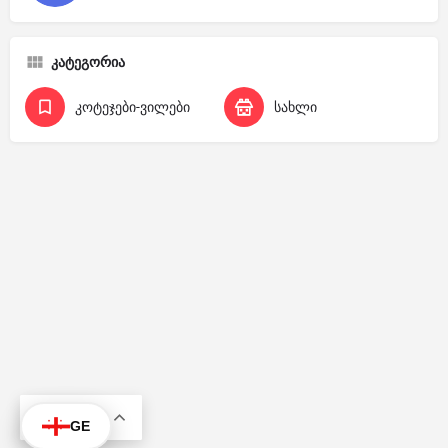
კატეგორია
კოტეჯები-ვილები
სახლი
KA
GE