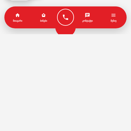
ᲛᲗᲐᲕᲐᲠᲘ
ᲑᲘᲜᲔᲑᲘ
ᲙᲝᲜᲢᲐᲥᲢᲘ
ᲛᲔᲜᲘᲣ
პარტნიორები
წესები და პირობები
© Copyright by Geo House | Optimized iSEO.Ge