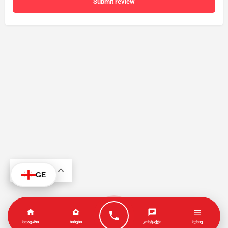
Submit review
KA
GE
ᲛᲗᲐᲕᲐᲠᲘ
ᲑᲘᲜᲔᲑᲘ
ᲙᲝᲜᲢᲐᲥᲢᲘ
ᲛᲔᲜᲘᲣ