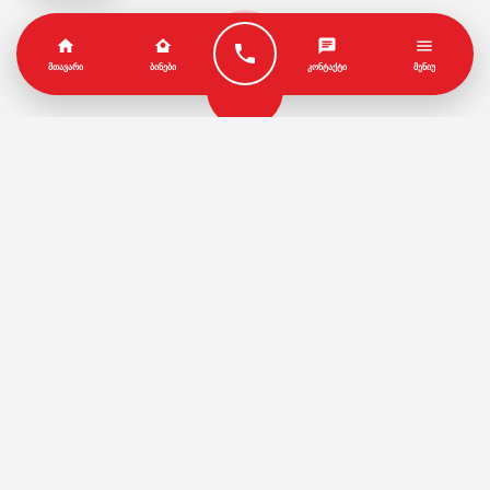
ᲛᲗᲐᲕᲐᲠᲘ
ᲑᲘᲜᲔᲑᲘ
ᲙᲝᲜᲢᲐᲥᲢᲘ
ᲛᲔᲜᲘᲣ
პარტნიორები
წესები და პირობები
© Copyright by Geo House | Optimized iSEO.Ge