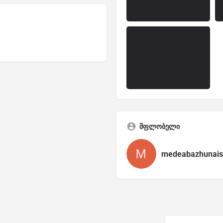
მფლობელი
medeabazhunaish