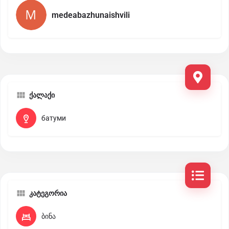
medeabazhunaishvili
ქალაქი
батуми
კატეგორია
ბინა