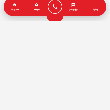
ᲛᲗᲐᲕᲐᲠᲘ
ᲑᲘᲜᲔᲑᲘ
ᲙᲝᲜᲢᲐᲥᲢᲘ
ᲛᲔᲜᲘᲣ
პარტნიორები
წესები და პირობები
© Copyright by Geo House | Optimized iSEO.Ge