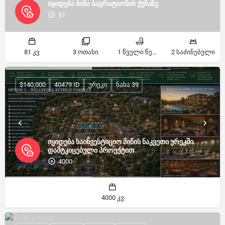
იყიდება ბინა ბაგრატიონის ქუჩაზე
81
81 კვ
3 ოთახი
1 წველი წერტილი
2 საძინებელი
$140,000
40479 ID
ურეკი
ნახა 39
იყიდება საინვესტიციო მიწის ნაკვეთი ურეკში
დამტკიცებული პროექტით
4000
4000 კვ