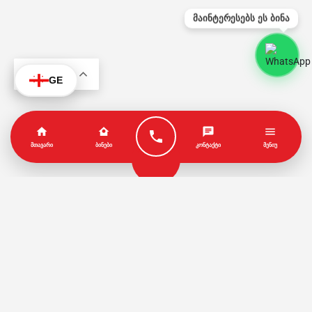
მაინტერესებს ეს ბინა
KA
GE
ᲛᲗᲐᲕᲐᲠᲘ
ᲑᲘᲜᲔᲑᲘ
ᲙᲝᲜᲢᲐᲥᲢᲘ
ᲛᲔᲜᲘᲣ
პარტნიორები
წესები და პირობები