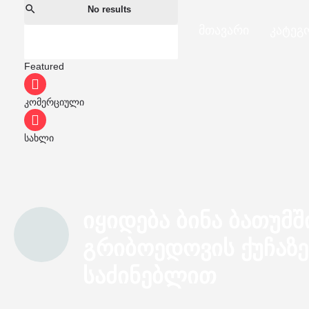
No results
მთავარი
კატეგ
Featured
კომერციული
სახლი
იყიდება ბინა ბათუმშ
გრიბოედოვის ქუჩაზე 
საძინებლით