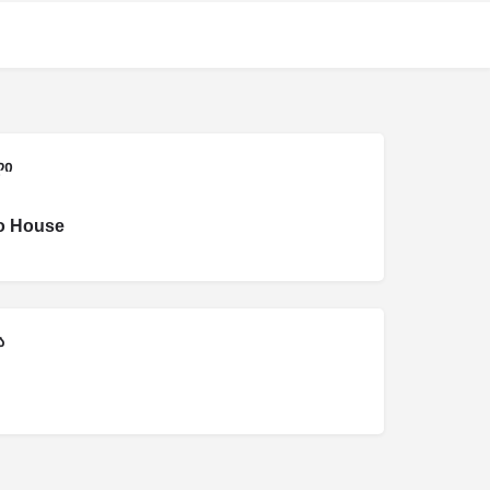
ლი
o House
ა