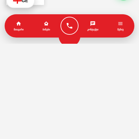
GE
ᲛᲗᲐᲕᲐᲠᲘ
ᲑᲘᲜᲔᲑᲘ
ᲙᲝᲜᲢᲐᲥᲢᲘ
ᲛᲔᲜᲘᲣ
პარტნიორები
წესები და პირობები
© Copyright by Geo House | Optimized iSEO.Ge