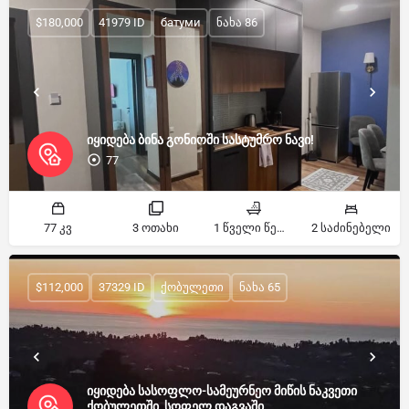
$180,000
41979 ID
батуми
ნახა 86
იყიდება ბინა გონიოში სასტუმრო ნავი!
77
77 კვ
3 ოთახი
1 წველი წერტილი
2 საძინებელი
$112,000
37329 ID
ქობულეთი
ნახა 65
იყიდება სასოფლო-სამეურნეო მიწის ნაკვეთი
ქობულეთში, სოფელ დაგვაში