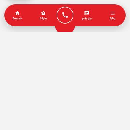
ᲛᲗᲐᲕᲐᲠᲘ
ᲑᲘᲜᲔᲑᲘ
ᲙᲝᲜᲢᲐᲥᲢᲘ
ᲛᲔᲜᲘᲣ
პარტნიორები
წესები და პირობები
© Copyright by Geo House | Optimized iSEO.Ge