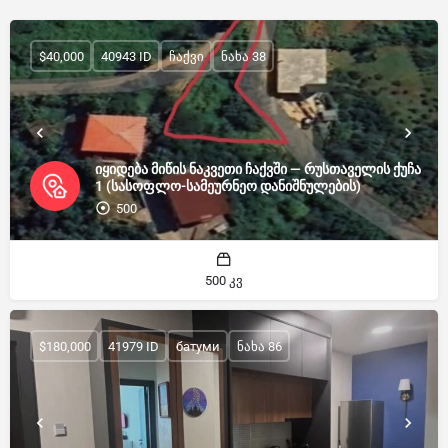
$40,000
40943 ID
ჩაქვი
ნახა 38
იყიდება მიწის ნაკვეთი ჩაქვში — რუსთაველის ქუჩა
1 (სასოფლო-სამეურნეო დანიშნულების)
500
500 კვ
$180,000
41979 ID
батуми
ნახა 86