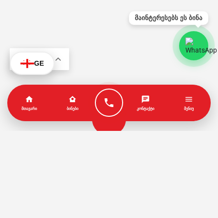
მაინტერესებს ეს ბინა
KA
GE
ᲛᲗᲐᲕᲐᲠᲘ
ᲑᲘᲜᲔᲑᲘ
ᲙᲝᲜᲢᲐᲥᲢᲘ
ᲛᲔᲜᲘᲣ
პარტნიორები
წესები და პირობები