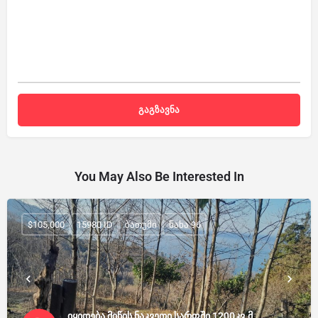
You May Also Be Interested In
$105,000
15980 ID
ბათუმი
ნახა 96
იყიდება მიწის ნაკვეთი სარფში 1200კვ.მ