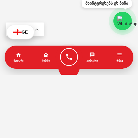
მაინტერესებს ეს ბინა
KA
GE
ᲛᲗᲐᲕᲐᲠᲘ
ᲑᲘᲜᲔᲑᲘ
ᲙᲝᲜᲢᲐᲥᲢᲘ
ᲛᲔᲜᲘᲣ
პარტნიორები
წესები და პირობები