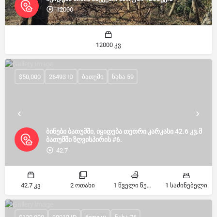
12000
12000 კვ
$50,000
26493 ID
ბათუმი
ნახა 59
ბინები ბათუმში, იყიდება თეთრი კარკასი 42.6 კვ.მ
ბათუმში ზღვისპირის #6.
42.7
42.7 კვ
2 ოთახი
1 წველი წერტილი
1 საძინებელი