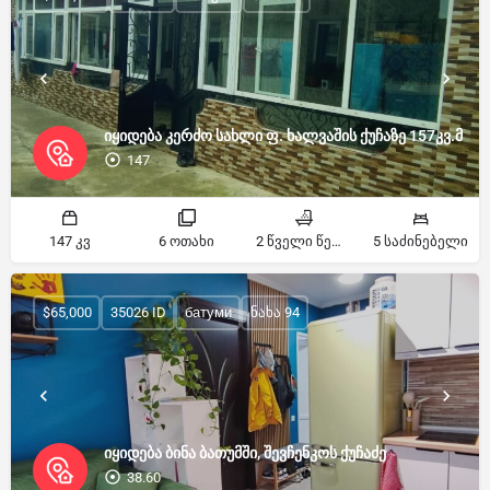
იყიდება კერძო სახლი ფ. ხალვაშის ქუჩაზე 157კვ.მ
147
147 კვ
6 ოთახი
2 წველი წერტილი
5 საძინებელი
$65,000
35026 ID
батуми
ნახა 94
იყიდება ბინა ბათუმში, შევჩენკოს ქუჩაძე
38.60