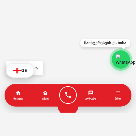
მაინტერესებს ეს ბინა
KA
GE
ᲛᲗᲐᲕᲐᲠᲘ
ᲑᲘᲜᲔᲑᲘ
ᲙᲝᲜᲢᲐᲥᲢᲘ
ᲛᲔᲜᲘᲣ
პარტნიორები