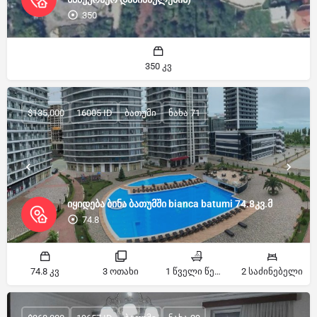
350
350 კვ
$135,000
16005 ID
ბათუმი
ნახა 71
იყიდება ბინა ბათუმში bianca batumi 74.8კვ.მ
74.8
74.8 კვ
3 ოთახი
1 წველი წერტილი
2 საძინებელი