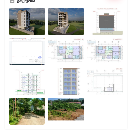
გალერია