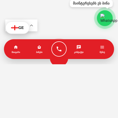
მაინტერესებს ეს ბინა
KA
GE
ᲛᲗᲐᲕᲐᲠᲘ
ᲑᲘᲜᲔᲑᲘ
ᲙᲝᲜᲢᲐᲥᲢᲘ
ᲛᲔᲜᲘᲣ
პარტნიორები
წესები და პირობები