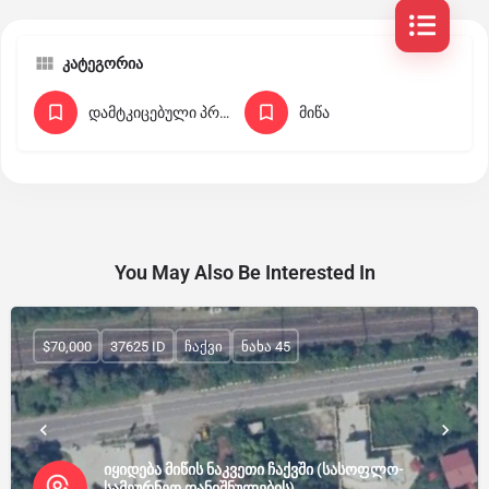
კატეგორია
დამტკიცებული პროექტები კოტეჯებისთვის
მიწა
You May Also Be Interested In
$70,000
37625 ID
ჩაქვი
ნახა 45
იყიდება მიწის ნაკვეთი ჩაქვში (სასოფლო-
სამეურნეო დანიშნულების)