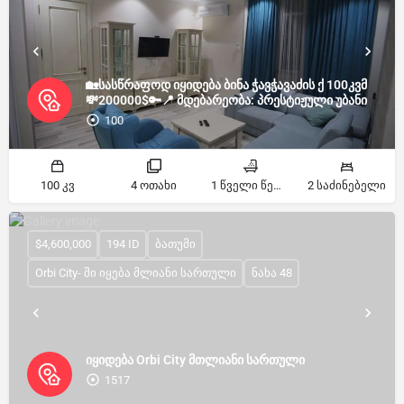
🏡სასწრაფოდ იყიდება ბინა ჭავჭავაძის ქ 100კვმ
💸200000$🔑📍 მდებარეობა: პრესტიჟული უბანი
100
100 კვ
4 ოთახი
1 წველი წერტილი
2 საძინებელი
$4,600,000
194 ID
ბათუმი
Orbi City- ში იყება მლიანი სართული
ნახა 48
იყიდება Orbi City მთლიანი სართული
1517