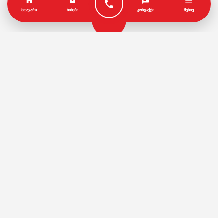
ᲛᲗᲐᲕᲐᲠᲘ
ᲑᲘᲜᲔᲑᲘ
ᲙᲝᲜᲢᲐᲥᲢᲘ
ᲛᲔᲜᲘᲣ
პარტნიორები
წესები და პირობები
© Copyright by Geo House | Optimized iSEO.Ge