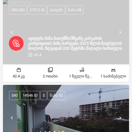
$43,000
27512 ID
ბათუმი
ნახა 88
იყიდება ბინა ბათუმში(მწვანე კარკასის
კონდიციით) ბინა ბარდება 2025 წლის ზაფხულის
ბოლოს. ზღვიდან 200 მეტრში.მაღალი სართული
42.4
42.4 კვ
2 ოთახი
1 წველი წერტილი
1 საძინებელი
$40
14546 ID
$
ნახა 52