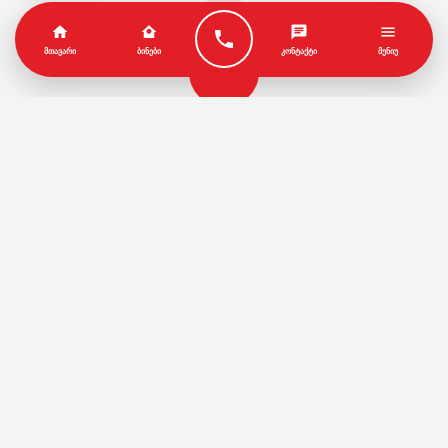
ᲛᲗᲐᲕᲐᲠᲘ
ᲑᲘᲜᲔᲑᲘ
ᲙᲝᲜᲢᲐᲥᲢᲘ
ᲛᲔᲜᲘᲣ
პარტნიორები
წესები და პირობები
© Copyright by Geo House | Optimized iSEO.Ge