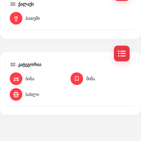
ქალაქი
ბათუმი
კატეგორია
ბინა
მიწა
სახლი