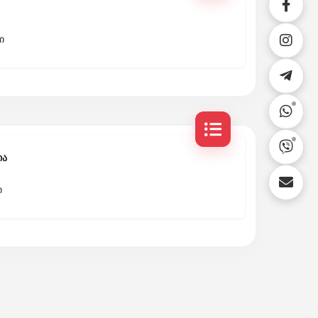
ი
ია
ი