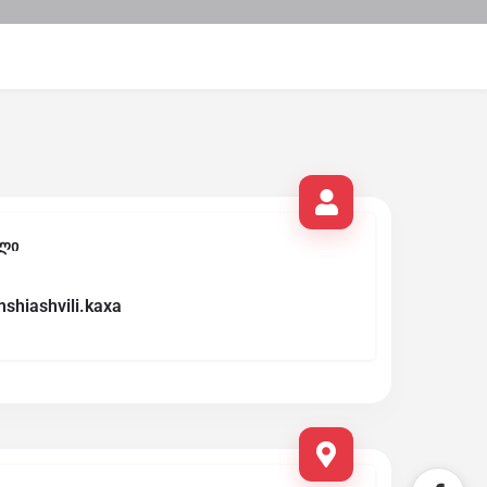
ლი
mshiashvili.kaxa