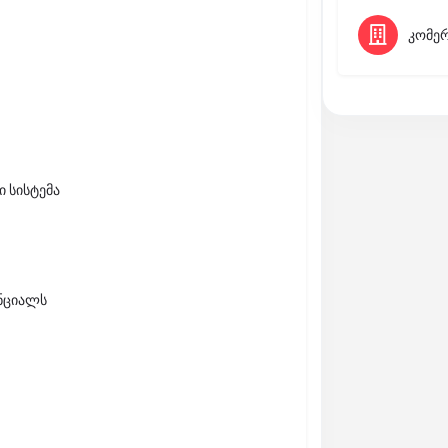
კომე
 სისტემა
ნციალს