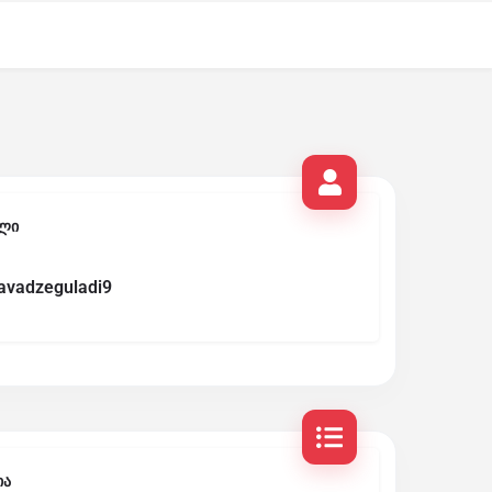
ლი
avadzeguladi9
ია