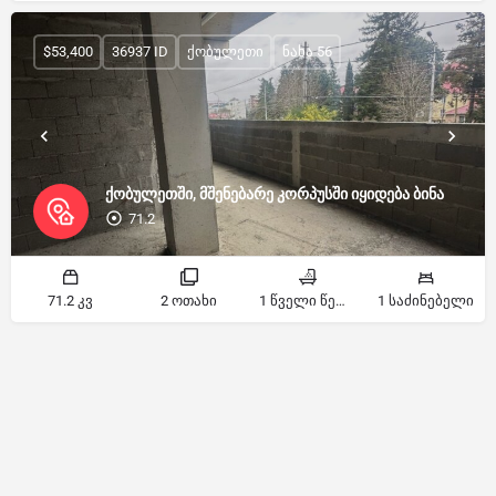
$53,400
36937 ID
ქობულეთი
ნახა 56
ქობულეთში, მშენებარე კორპუსში იყიდება ბინა
71.2
71.2 კვ
2 ოთახი
1 წველი წერტილი
1 საძინებელი