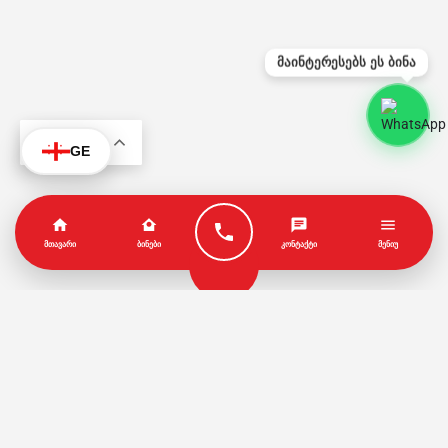
მაინტერესებს ეს ბინა
KA
GE
ᲛᲗᲐᲕᲐᲠᲘ
ᲑᲘᲜᲔᲑᲘ
ᲙᲝᲜᲢᲐᲥᲢᲘ
ᲛᲔᲜᲘᲣ
პარტნიორები
წესები და პირობები