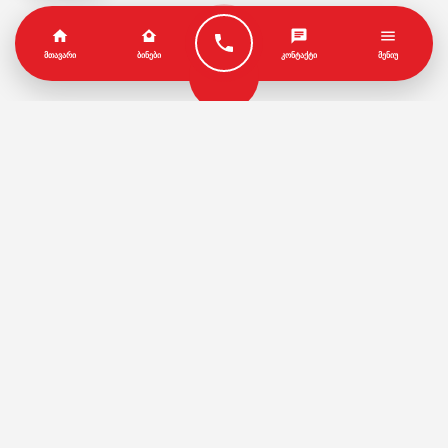
ᲛᲗᲐᲕᲐᲠᲘ
ᲑᲘᲜᲔᲑᲘ
ᲙᲝᲜᲢᲐᲥᲢᲘ
ᲛᲔᲜᲘᲣ
პარტნიორები
წესები და პირობები
© Copyright by Geo House | Optimized iSEO.Ge