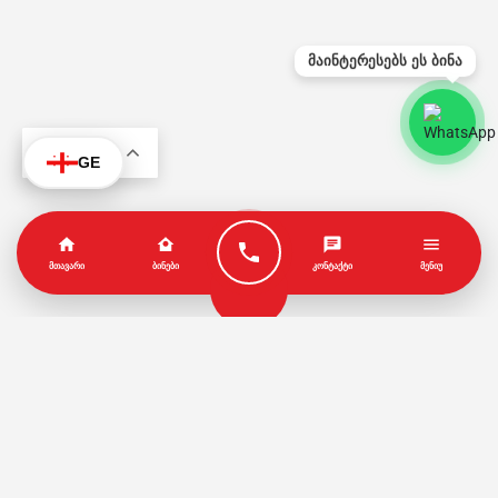
მაინტერესებს ეს ბინა
KA
GE
ᲛᲗᲐᲕᲐᲠᲘ
ᲑᲘᲜᲔᲑᲘ
ᲙᲝᲜᲢᲐᲥᲢᲘ
ᲛᲔᲜᲘᲣ
პარტნიორები
წესები და პირობები