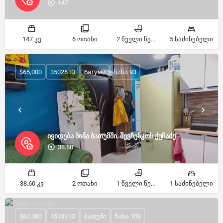
147
147 კვ
6 ოთახი
2 წველი წერტილი
5 საძინებელი
$65,000
35026 ID
батуми
ნახა 93
იყიდება ბინა ბათუმში, შევჩენკოს ქუჩაძე
38.60
38.60 კვ
2 ოთახი
1 წველი წერტილი
1 საძინებელი
$60,000
15139 ID
ბათუმი
ნახა 108