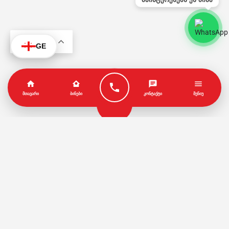
KA
GE
ᲛᲗᲐᲕᲐᲠᲘ
ᲑᲘᲜᲔᲑᲘ
ᲙᲝᲜᲢᲐᲥᲢᲘ
ᲛᲔᲜᲘᲣ
პარტნიორები
წესები და პირობები