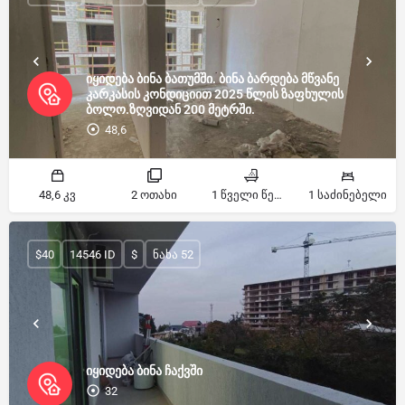
იყიდება ბინა ბათუმში. ბინა ბარდება მწვანე
კარკასის კონდიციით 2025 წლის ზაფხულის
ბოლო.ზღვიდან 200 მეტრში.
48,6
48,6 კვ
2 ოთახი
1 წველი წერტილი
1 საძინებელი
$40
14546 ID
$
ნახა 52
იყიდება ბინა ჩაქვში
32