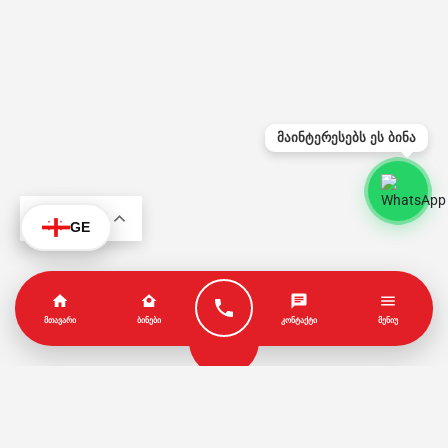
მაინტერესებს ეს ბინა
KA
GE
ᲛᲗᲐᲕᲐᲠᲘ
ᲑᲘᲜᲔᲑᲘ
ᲙᲝᲜᲢᲐᲥᲢᲘ
ᲛᲔᲜᲘᲣ
პარტნიორები
წესები და პირობები