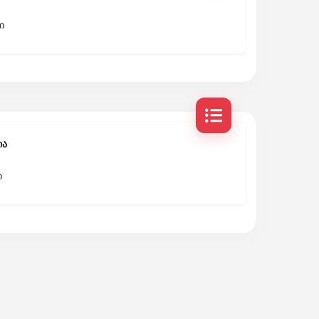
ი
ია
ი