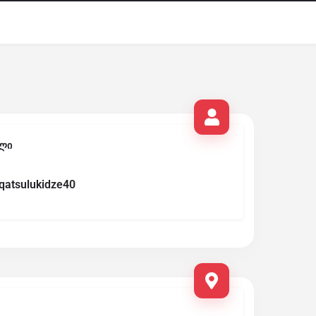
ლი
qatsulukidze40