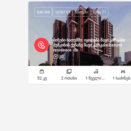
$48,000
10787 ID
ბათუმი
ნახა 71
ბინები ბათუმში: იყიდება შავი კარკასი
პუშკინის ქუჩაზე შავი კარკასი batumi
residence -ში
52
52 კვ
2 ოთახი
1 წველი წერტილი
1 სა