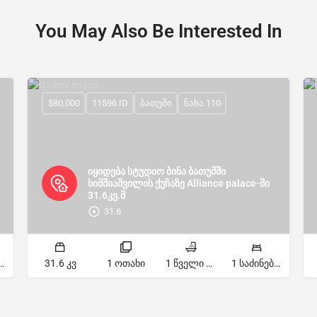
You May Also Be Interested In
$80,000
11596 ID
ბათუმი
ნახა 110
იყიდება სტუდიო ბინა ბათუმში
ხიმშიაშვილის ქუჩაზე Alliance palace-ში
31.6კვ.მ
31.6
ძინებელი
31.6 კვ
1 ოთახი
1 წველი წერტილი
1 საძინებელი