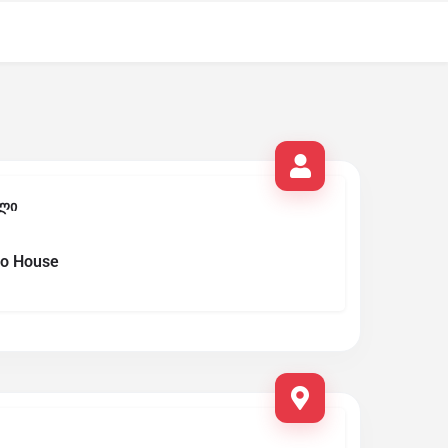
ლი
o House