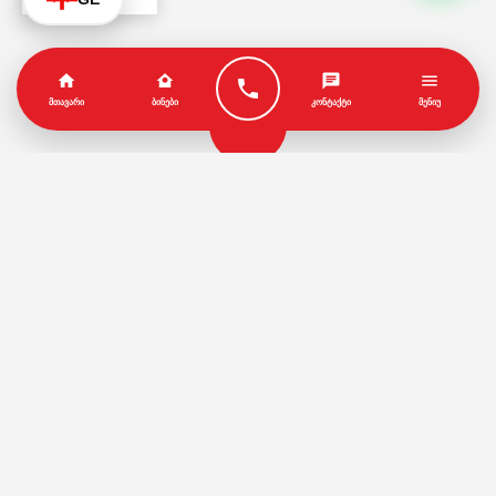
ᲛᲗᲐᲕᲐᲠᲘ
ᲑᲘᲜᲔᲑᲘ
ᲙᲝᲜᲢᲐᲥᲢᲘ
ᲛᲔᲜᲘᲣ
პარტნიორები
წესები და პირობები
© Copyright by Geo House | Optimized iSEO.Ge