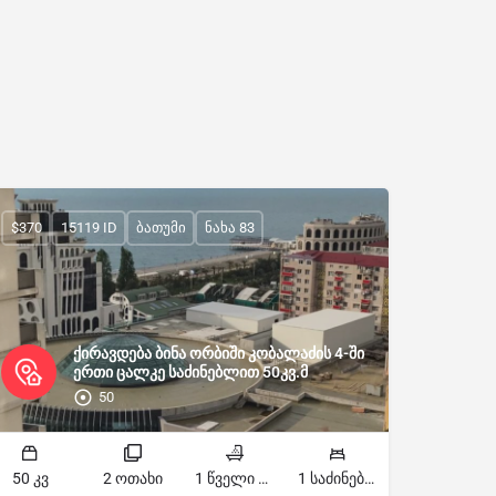
$370
15119 ID
ბათუმი
ნახა 83
ქირავდება ბინა ორბიში კობალაძის 4-ში
ერთი ცალკე საძინებლით 50კვ.მ
50
50 კვ
2 ოთახი
1 წველი წერტილი
1 საძინებელი