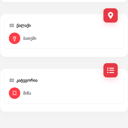
ქალაქი
ბათუმი
კატეგორია
მიწა