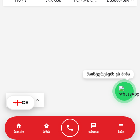
110 კვ
3 ოთახი
1 წველი წერტილი
2 საძინებელი
მაინტერესებს ეს ბინა
KA
GE
ᲛᲗᲐᲕᲐᲠᲘ
ᲑᲘᲜᲔᲑᲘ
ᲙᲝᲜᲢᲐᲥᲢᲘ
ᲛᲔᲜᲘᲣ