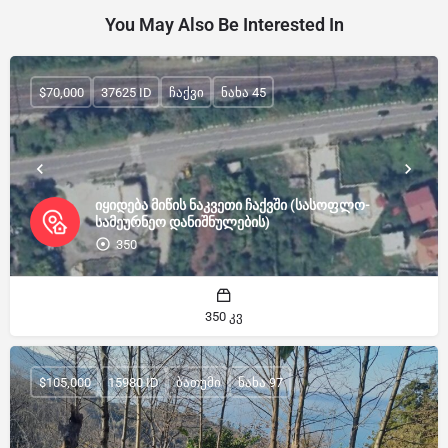
You May Also Be Interested In
$70,000
37625 ID
ჩაქვი
ნახა 45
იყიდება მიწის ნაკვეთი ჩაქვში (სასოფლო-
სამეურნეო დანიშნულების)
350
350 კვ
$105,000
15980 ID
ბათუმი
ნახა 97