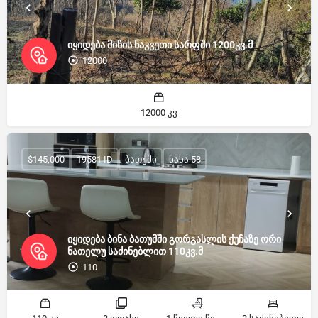
იყიდება მიწის ნაკვეთი სარფში 1200კვ.მ
12000
12000 კვ
$145,000
19581 ID
ბათუმი
ნახა 58
იყიდება ბინა ბათუმში გორგასლის ქუჩაზე ორი
ნათელუ საძინებლით 110კვ.მ
110