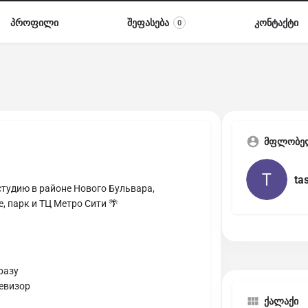
პროფილი
შეფასება
კონტაქტი
0
მფლობე
ta
тудию в районе Нового Бульвара,
, парк и ТЦ Метро Сити 🌴
разу
левизор
ქალაქი