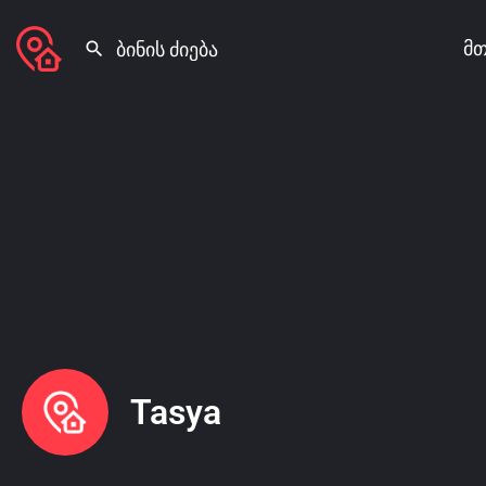
მთ
Tasya