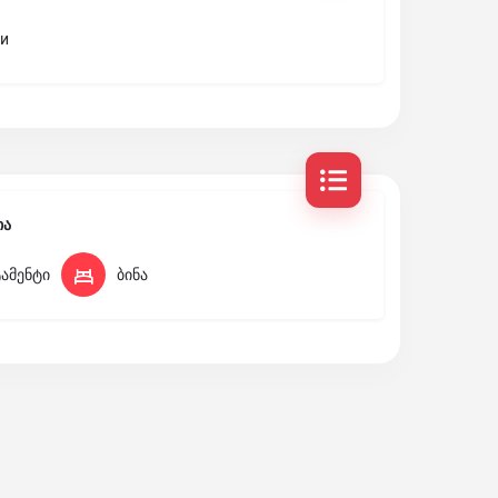
и
ია
ამენტი
ბინა