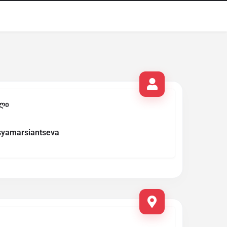
ლი
syamarsiantseva