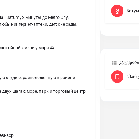
батум
l Batumi, 2 минуты до Metro City,
юбые интернет-аптеки, детские сады,
спокойной жизни у моря 🌅
კატეგორ
აპარტ
ую студию, расположенную в районе
 двух шагах: море, парк и торговый центр
левизор